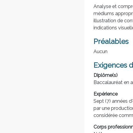
Analyse et compré
médiums appropriés
illustration de con
indications visue
Préalables
Aucun
Exigences d
Diplôme(s)
Baccalauréat en ar
Expérience
Sept (7) années d
par une productio
considérée comme
Corps professionn