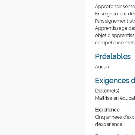
Approfondissement
Enseignement des 
l'enseignement str
Apprentissage des
objet d'apprentis
compétence métaco
Préalables
Aucun
Exigences d
Diplôme(s)
Maîtrise en éduca
Expérience
Cinq années d’exp
d’expérience.