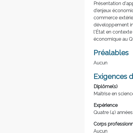
Présentation d'ap
d'enjeux économiqu
commerce extérieu
développement indu
l'État en context
économique au Qu
Préalables
Aucun
Exigences d
Diplôme(s)
Maîtrise en scienc
Expérience
Quatre (4) années
Corps professionn
Aucun