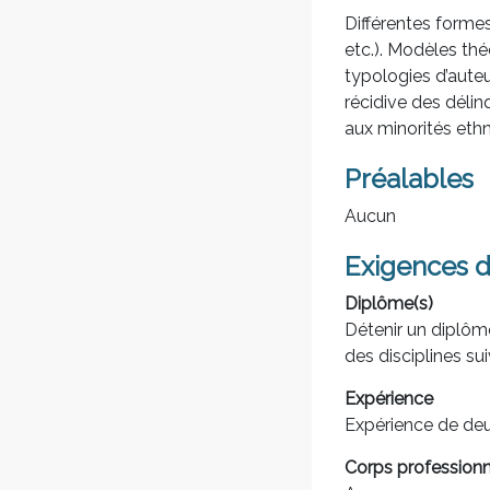
Différentes formes
etc.). Modèles thé
typologies d’auteu
récidive des délin
aux minorités ethn
Préalables
Aucun
Exigences d
Diplôme(s)
Détenir un diplôm
des disciplines su
Expérience
Expérience de deu
Corps professionn