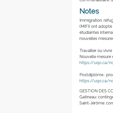
Notes
Immigration, réfug
(MIFI) ont adopté
étudiantes interna
nouvelles mesures 
Travailler ou vivr
Nouvelle mesure 
https://uqo.ca/n
Postdiplôme : pro
https://uqo.ca/n
GESTION DES 
Gatineau: conting
Saint-Jérôme: con