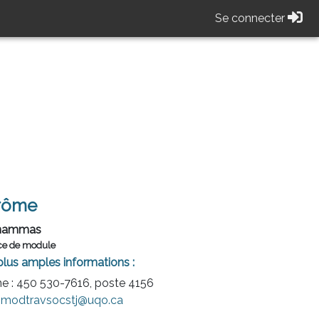
Se connecter
rôme
Chammas
ice de module
plus amples informations :
e : 450 530-7616, poste 4156
:
modtravsocstj@uqo.ca