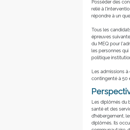
Posséder des conn
relié à l'interven
répondre à un que
Tous les candidats
épreuves suivantes
du MEQ pour l'admi
les personnes qui 
politique institut
Les admissions à 
contingenté à 50 é
Perspecti
Les diplômés du ba
santé et des servi
d’hébergement, les
diplômés. Ils occu
communautaire, de