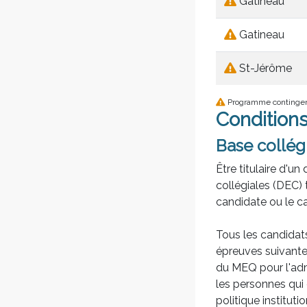
Gatineau
Gatineau
St-Jérôme
Programme continge
Condition
Base collég
Être titulaire d'u
collégiales (DEC) 
candidate ou le c
Tous les candidats
épreuves suivantes
du MEQ pour l'admi
les personnes qui 
politique institut