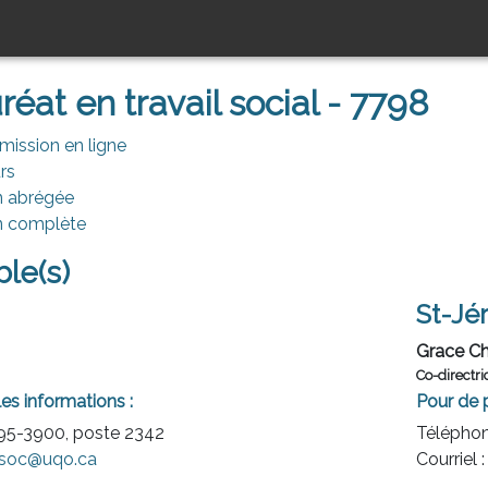
éat en travail social - 7798
mission en ligne
rs
n abrégée
n complète
le(s)
St-Jé
Grace 
Co-directr
es informations :
Pour de 
595-3900, poste 2342
Téléphon
soc@uqo.ca
Courriel 