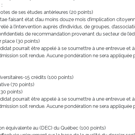
 :
notes de ses études antérieures (20 points)
itae faisant état d’au moins douze mois d’implication citoyen
lié à l’intervention auprès d’individus, de groupes, d’associat
onfidentiels de recommandation provenant du secteur de l’éd
r place (30 points)
ndidat pourrait être appelé à se soumettre à une entrevue et 
admission soit rendue. Aucune pondération ne sera appliquée po
versitaires-15 crédits (100 points)
ive (70 points)
(30 points)
ndidat pourrait être appelé à se soumettre à une entrevue et 
admission soit rendue. Aucune pondération ne sera appliquée po
on équivalente au (DEC) du Québec (100 points)